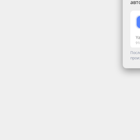
авт
Посл
прои