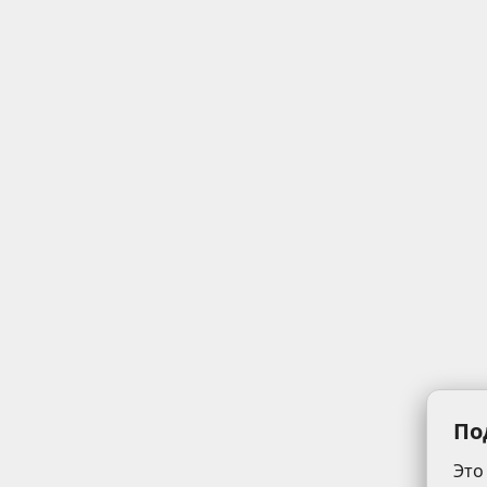
По
Это