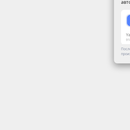
авт
Посл
прои