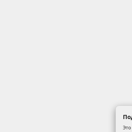
По
Это