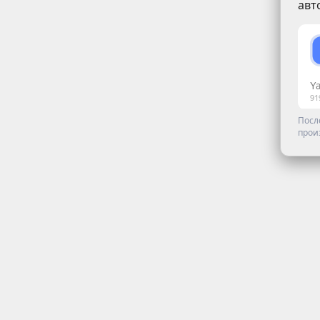
авт
Посл
прои