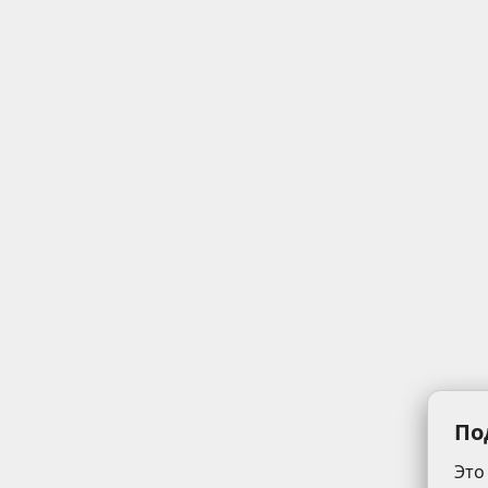
По
Это