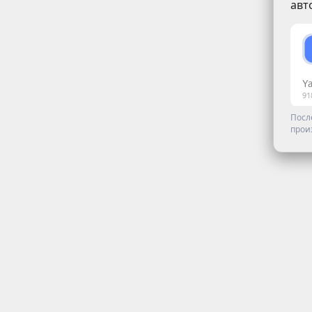
авт
Посл
прои