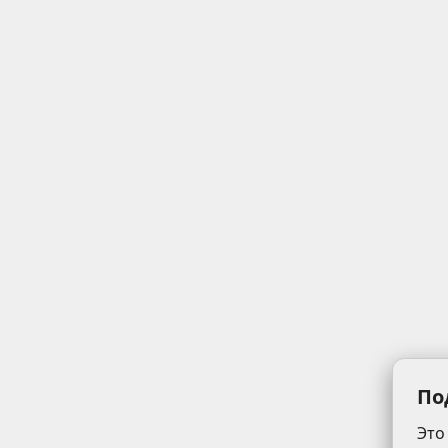
По
Это