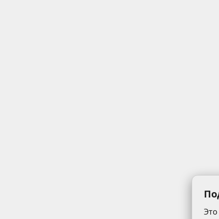
По
Это