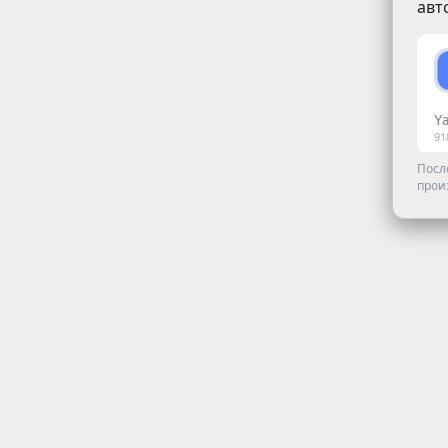
авт
Посл
прои