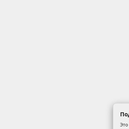
По
Это