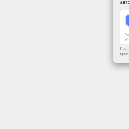
авт
Посл
прои