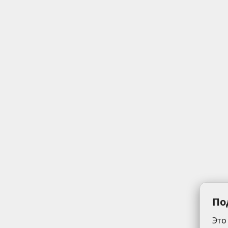
По
Это