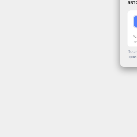
авт
Посл
прои