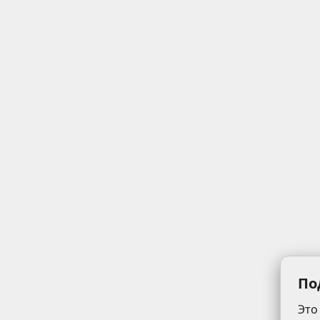
По
Это