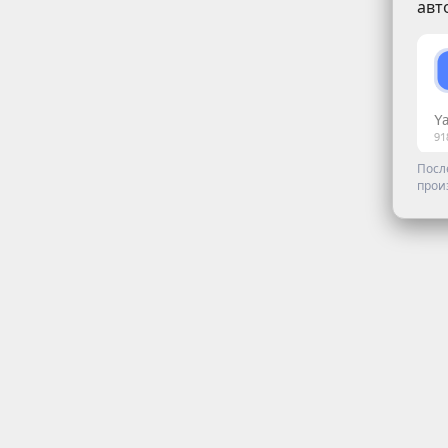
авт
Посл
прои