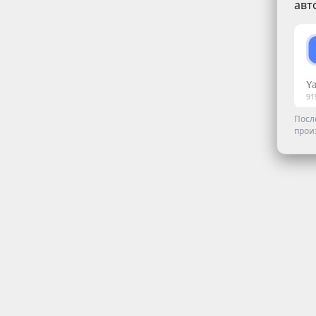
авт
Посл
прои