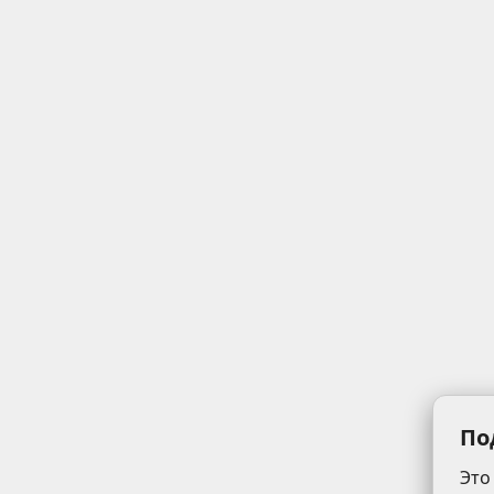
По
Это