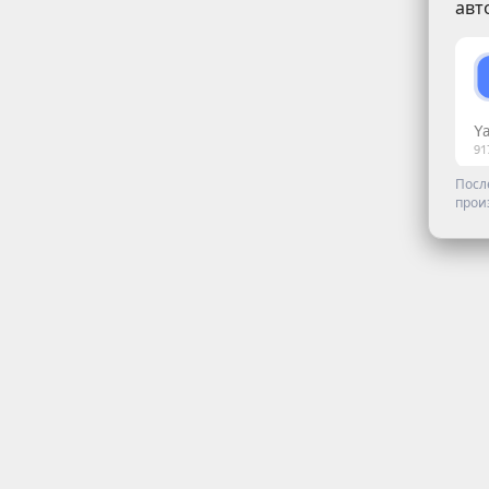
авт
Посл
прои