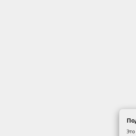
По
Это